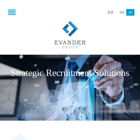
言語
EN
JA
Strategic Recruitment Solutions