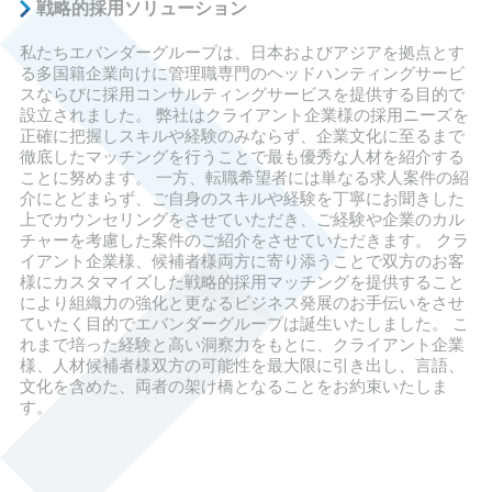
戦略的採用ソリューション
私たちエバンダーグループは、日本およびアジアを拠点とす
る多国籍企業向けに管理職専門のヘッドハンティングサービ
スならびに採用コンサルティングサービスを提供する目的で
設立されました。 弊社はクライアント企業様の採用ニーズを
正確に把握しスキルや経験のみならず、企業文化に至るまで
徹底したマッチングを行うことで最も優秀な人材を紹介する
ことに努めます。 一方、転職希望者には単なる求人案件の紹
介にとどまらず、ご自身のスキルや経験を丁寧にお聞きした
上でカウンセリングをさせていただき、ご経験や企業のカル
チャーを考慮した案件のご紹介をさせていただきます。 クラ
イアント企業様、候補者様両方に寄り添うことで双方のお客
様にカスタマイズした戦略的採用マッチングを提供すること
により組織力の強化と更なるビジネス発展のお手伝いをさせ
ていたく目的でエバンダーグループは誕生いたしました。 こ
れまで培った経験と高い洞察力をもとに、クライアント企業
様、人材候補者様双方の可能性を最大限に引き出し、言語、
文化を含めた、両者の架け橋となることをお約束いたしま
す。